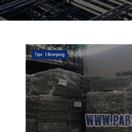
Kawat Bronjong
Tips