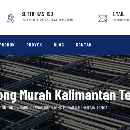
SERTIFIKASI ISO
EMAIL
ISO 9001:2015 | 14001:2015
sukatno
PRODUK
PROYEK
BLOG
KONTAK
jong Murah Kalimantan T
BRONJONG
>
PABRIK KAWAT BRONJONG MURAH KALIMANTAN TENGAH