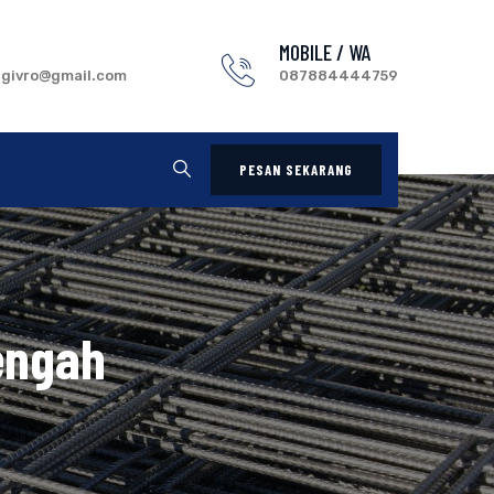
MOBILE / WA
.givro@gmail.com
087884444759
PESAN SEKARANG
engah