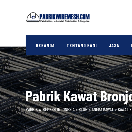
Skip
to
content
BERANDA
TENTANG KAMI
JASA
Pabrik Kawat Bron
PABRIK WIREMESH INDONESIA
>
BLOG
>
ANEKA KAWAT
>
KAWAT 