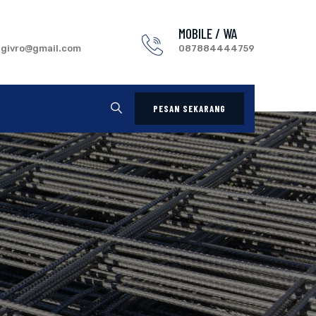
MOBILE / WA
.givro@gmail.com
087884444759
PESAN SEKARANG