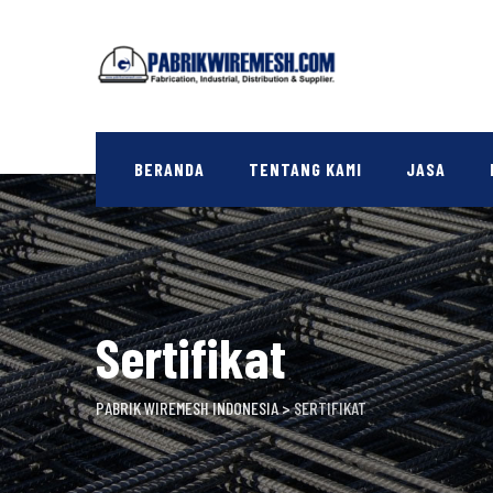
Skip
to
content
BERANDA
TENTANG KAMI
JASA
Sertifikat
PABRIK WIREMESH INDONESIA
>
SERTIFIKAT