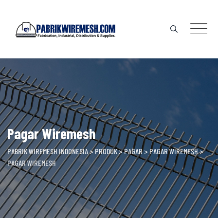
Skip
to
content
Pagar Wiremesh
PABRIK WIREMESH INDONESIA
>
PRODUK
>
PAGAR
>
PAGAR WIREMESH
>
PAGAR WIREMESH