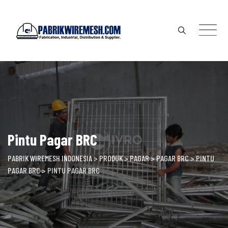
Skip
to
content
Pintu Pagar BRC
PABRIK WIREMESH INDONESIA
>
PRODUK
>
PAGAR
>
PAGAR BRC
>
PINTU
PAGAR BRC
>
PINTU PAGAR BRC