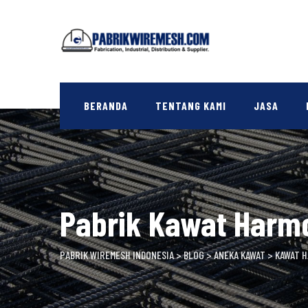
Skip
to
content
BERANDA
TENTANG KAMI
JASA
Pabrik Kawat Harm
PABRIK WIREMESH INDONESIA
>
BLOG
>
ANEKA KAWAT
>
KAWAT 