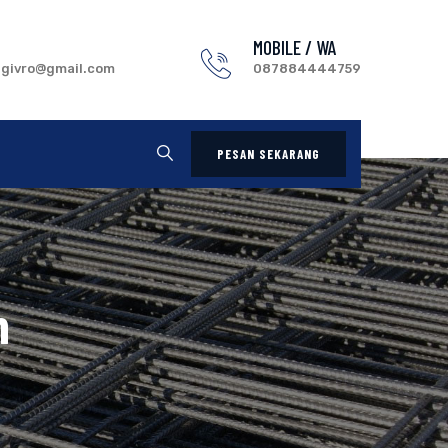
MOBILE / WA
.givro@gmail.com
087884444759
PESAN SEKARANG
h