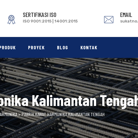
SERTIFIKASI ISO
EMAIL
ISO 9001:2015 | 14001:2015
sukatno
PRODUK
PROYEK
BLOG
KONTAK
onika Kalimantan Tenga
HARMONIKA
>
PABRIK KAWAT HARMONIKA KALIMANTAN TENGAH