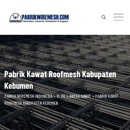
Skip
to
content
Pabrik Kawat Roofmesh Kabupaten
Kebumen
PABRIK WIREMESH INDONESIA
>
BLOG
>
ANEKA KAWAT
>
PABRIK KAWAT
ROOFMESH KABUPATEN KEBUMEN