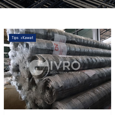
Aneka Kawat
Tips