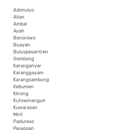
Adimulyo
Alian
Ambal
Ayah
Bonorowo
Buayan
Buluspesantren
Gombong
Karanganyar
Karanggayam
Karangsambung
Kebumen
Klirong
Kutowinangun
Kuwarasan
Mirit
Padureso
Pejagoan