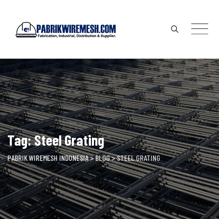
Skip
to
content
Tag: Steel Grating
PABRIK WIREMESH INDONESIA
>
BLOG
>
STEEL GRATING