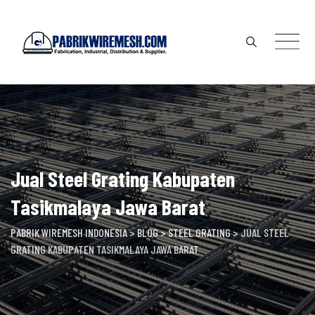
Skip
to
content
Jual Steel Grating Kabupaten
Tasikmalaya Jawa Barat
PABRIK WIREMESH INDONESIA
>
BLOG
>
STEEL GRATING
>
JUAL STEEL
GRATING KABUPATEN TASIKMALAYA JAWA BARAT