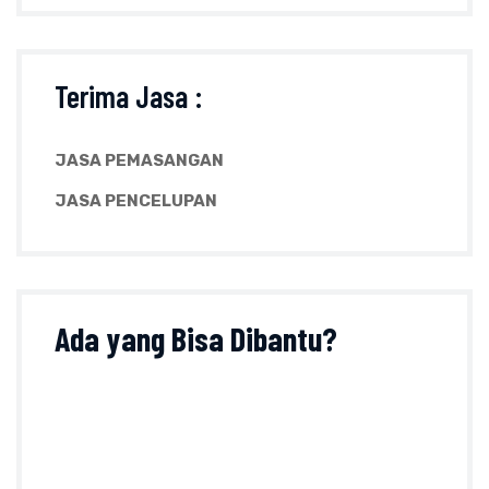
Terima Jasa :
JASA PEMASANGAN
JASA PENCELUPAN
Ada yang
Bisa Dibantu?
Tanyakan sesuatu perihal produk, ukuran, harga
dan lainnya pada formulir kontak atau klik tombol
di bawah ini :