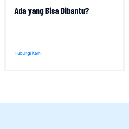
Ada yang
Bisa Dibantu?
Tanyakan sesuatu perihal produk, ukuran, harga
dan lainnya pada formulir kontak atau klik tombol
di bawah ini :
Hubungi Kami