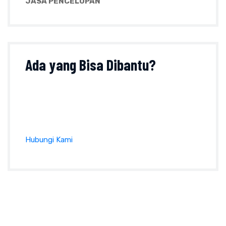
JASA PENCELUPAN
Ada yang
Bisa Dibantu?
Tanyakan sesuatu perihal produk, ukuran, harga
dan lainnya pada formulir kontak atau klik tombol
di bawah ini :
Hubungi Kami