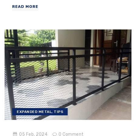
READ MORE
EXPANDED METAL
,
TIPS
05 Feb, 2024
0
Comment