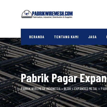
Skip
to
content
BERANDA
TENTANG KAMI
JASA
Pabrik Pagar Expa
PABRIK WIREMESH INDONESIA
>
BLOG
>
EXPANDED METAL
>
PAB