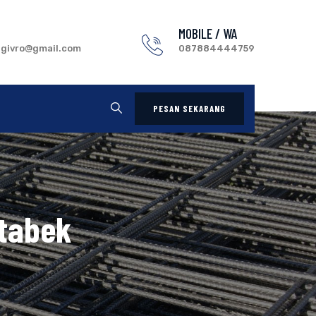
MOBILE / WA
.givro@gmail.com
087884444759
PESAN SEKARANG
etabek