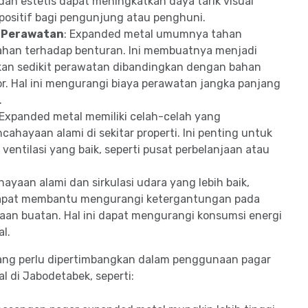
dan estetis dapat meningkatkan daya tarik visual
positif bagi pengunjung atau penghuni.
 Perawatan
: Expanded metal umumnya tahan
tahan terhadap benturan. Ini membuatnya menjadi
kan sedikit perawatan dibandingkan dengan bahan
cor. Hal ini mengurangi biaya perawatan jangka panjang
.
 Expanded metal memiliki celah-celah yang
ahayaan alami di sekitar properti. Ini penting untuk
entilasi yang baik, seperti pusat perbelanjaan atau
hayaan alami dan sirkulasi udara yang lebih baik,
apat membantu mengurangi ketergantungan pada
an buatan. Hal ini dapat mengurangi konsumsi energi
al.
ang perlu dipertimbangkan dalam penggunaan pagar
l di Jabodetabek, seperti: