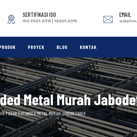
SERTIFIKASI ISO
EMAIL
ISO 9001:2015 | 14001:2015
sukatno
PRODUK
PROYEK
BLOG
KONTAK
nded Metal Murah Jabod
RIK PAGAR EXPANDED METAL MURAH JABODETABEK