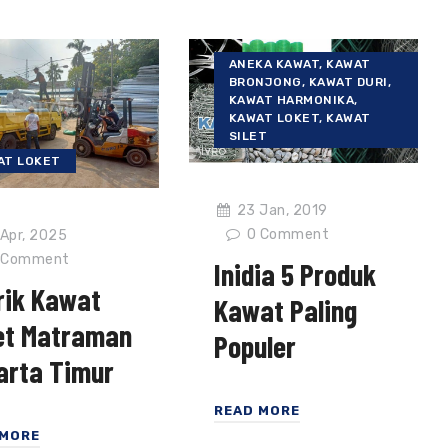
ANEKA KAWAT
,
KAWAT
BRONJONG
,
KAWAT DURI
,
KAWAT HARMONIKA
,
KAWAT LOKET
,
KAWAT
SILET
AT LOKET
23 Jan, 2019
0
Comment
Apr, 2025
Comment
Inidia 5 Produk
rik Kawat
Kawat Paling
et Matraman
Populer
arta Timur
READ MORE
 MORE