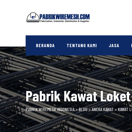
Skip
to
content
BERANDA
TENTANG KAMI
JASA
Pabrik Kawat Loke
PABRIK WIREMESH INDONESIA
>
BLOG
>
ANEKA KAWAT
>
KAWAT 