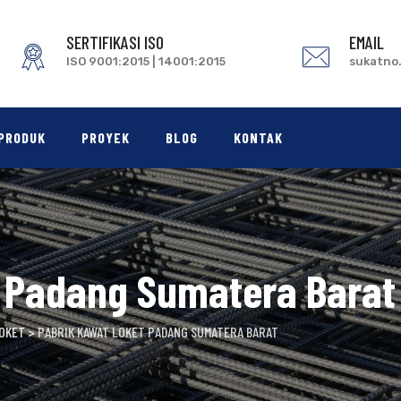
SERTIFIKASI ISO
EMAIL
ISO 9001:2015 | 14001:2015
sukatno
PRODUK
PROYEK
BLOG
KONTAK
t Padang Sumatera Barat
LOKET
>
PABRIK KAWAT LOKET PADANG SUMATERA BARAT