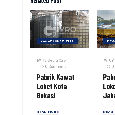
Related Post
KAWAT LOKET
,
TIPS
KAW
18 Dec, 2023
09 
0
Comment
0
Pabrik Kawat
Pab
Loket Kota
Lok
Bekasi
Jak
READ MORE
READ