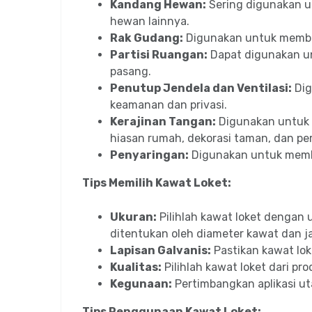
Kandang Hewan:
Sering digunakan u
hewan lainnya.
Rak Gudang:
Digunakan untuk membu
Partisi Ruangan:
Dapat digunakan u
pasang.
Penutup Jendela dan Ventilasi:
Dig
keamanan dan privasi.
Kerajinan Tangan:
Digunakan untuk 
hiasan rumah, dekorasi taman, dan pe
Penyaringan:
Digunakan untuk membua
Tips Memilih Kawat Loket:
Ukuran:
Pilihlah kawat loket dengan
ditentukan oleh diameter kawat dan ja
Lapisan Galvanis:
Pastikan kawat lok
Kualitas:
Pilihlah kawat loket dari pr
Kegunaan:
Pertimbangkan aplikasi ut
Tips Penggunaan Kawat Loket: