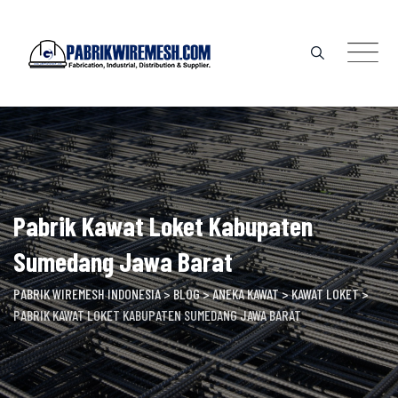
Skip
to
content
Pabrik Kawat Loket Kabupaten
Sumedang Jawa Barat
PABRIK WIREMESH INDONESIA
>
BLOG
>
ANEKA KAWAT
>
KAWAT LOKET
>
PABRIK KAWAT LOKET KABUPATEN SUMEDANG JAWA BARAT