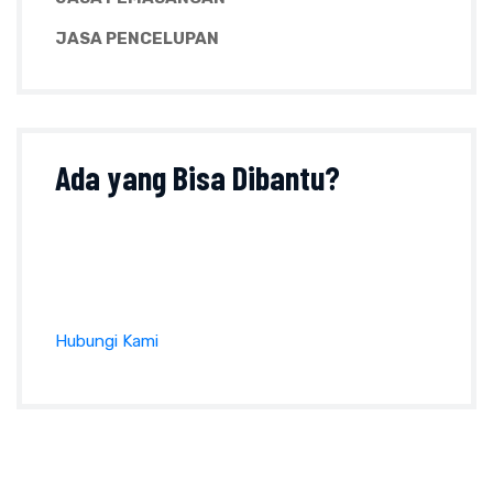
JASA PENCELUPAN
Ada yang
Bisa Dibantu?
Tanyakan sesuatu perihal produk, ukuran, harga
dan lainnya pada formulir kontak atau klik tombol
di bawah ini :
Hubungi Kami