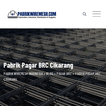
Skip
to
content
Pabrik Pagar BRC Cikarang
PABRIK WIREMESH INDONESIA
>
BLOG
>
PAGAR BRC
>
PABRIK PAGAR BRC
CIKARANG