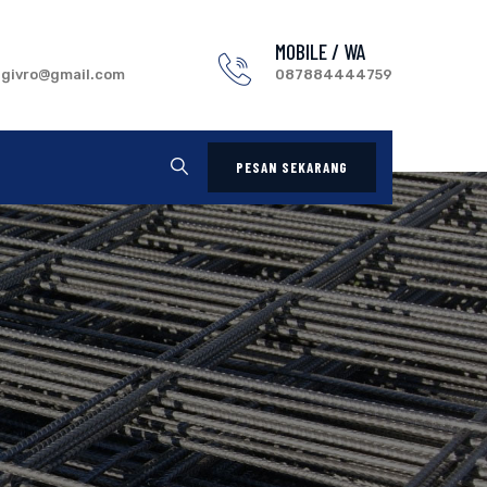
MOBILE / WA
.givro@gmail.com
087884444759
PESAN SEKARANG