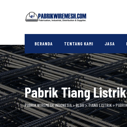
Skip
to
content
BERANDA
TENTANG KAMI
JASA
Pabrik Tiang Listri
PABRIK WIREMESH INDONESIA
>
BLOG
>
TIANG LISTRIK
>
PABRIK