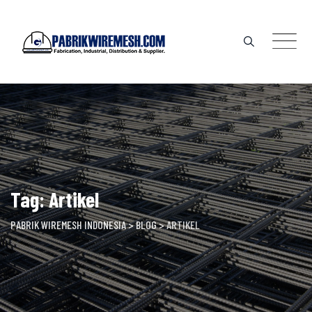
Skip
to
content
Tag: Artikel
PABRIK WIREMESH INDONESIA
>
BLOG
>
ARTIKEL