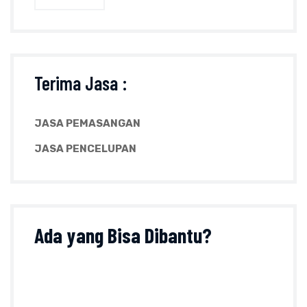
Terima Jasa :
JASA PEMASANGAN
JASA PENCELUPAN
Ada yang
Bisa Dibantu?
Tanyakan sesuatu perihal produk, ukuran, harga
dan lainnya pada formulir kontak atau klik tombol
di bawah ini :