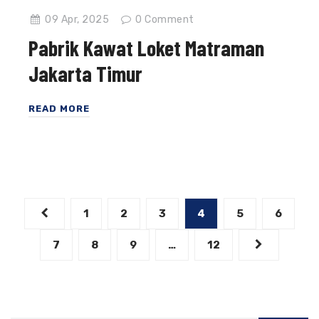
09 Apr, 2025
0
Comment
Pabrik Kawat Loket Matraman
Jakarta Timur
READ MORE
Posts
1
2
3
4
5
6
pagination
7
8
9
…
12