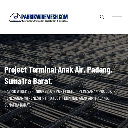
Skip
to
content
Project Terminal Anak Air. Padang,
Sumatra Barat.
PABRIK WIREMESH INDONESIA
>
PORTFOLIO
>
PEMESANAN PRODUK
>
PEMESANAN WIREMESH
>
PROJECT TERMINAL ANAK AIR. PADANG,
SUMATRA BARAT.