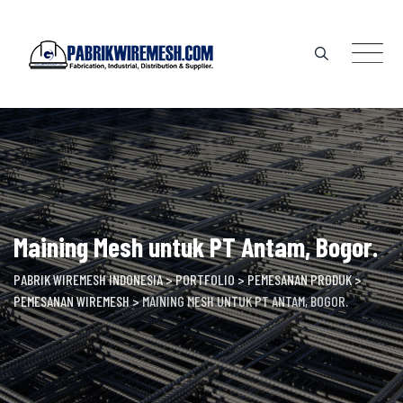
Skip
to
content
Maining Mesh untuk PT Antam, Bogor.
PABRIK WIREMESH INDONESIA
>
PORTFOLIO
>
PEMESANAN PRODUK
>
PEMESANAN WIREMESH
>
MAINING MESH UNTUK PT ANTAM, BOGOR.