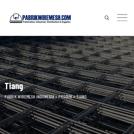
Skip
to
content
Tiang
PABRIK WIREMESH INDONESIA
>
PRODUK
>
TIANG