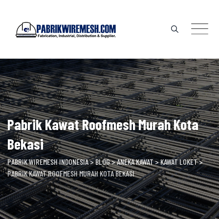
Skip
to
content
Pabrik Kawat Roofmesh Murah Kota
Bekasi
PABRIK WIREMESH INDONESIA
>
BLOG
>
ANEKA KAWAT
>
KAWAT LOKET
>
PABRIK KAWAT ROOFMESH MURAH KOTA BEKASI