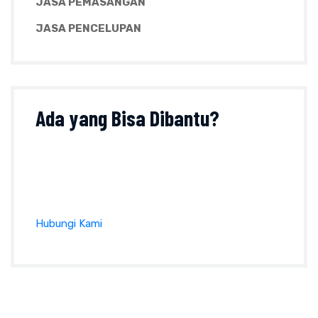
JASA PEMASANGAN
JASA PENCELUPAN
Ada yang
Bisa Dibantu?
Tanyakan sesuatu perihal produk, ukuran, harga
dan lainnya pada formulir kontak atau klik tombol
di bawah ini :
Hubungi Kami