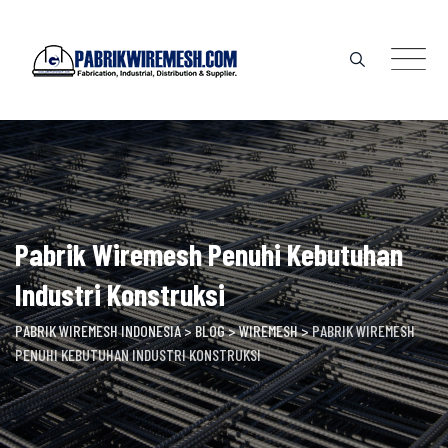
Skip
to
content
Pabrik Wiremesh Penuhi Kebutuhan
Industri Konstruksi
PABRIK WIREMESH INDONESIA
>
BLOG
>
WIREMESH
>
PABRIK WIREMESH
PENUHI KEBUTUHAN INDUSTRI KONSTRUKSI