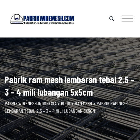
Skip
to
content
Pabrik ram mesh lembaran tebal 2.5 –
3 – 4 mili lubangan 5x5cm
PABRIK WIREMESH INDONESIA
>
BLOG
>
RAM MESH
>
PABRIK RAM MESH
LEMBARAN TEBAL 2.5 – 3 – 4 MILI LUBANGAN 5X5CM