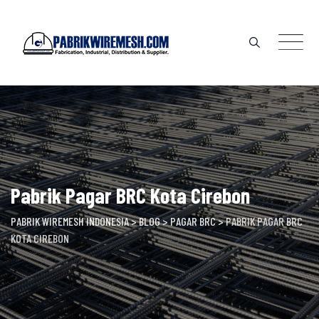
Skip
to
content
Pabrik Pagar BRC Kota Cirebon
PABRIK WIREMESH INDONESIA
>
BLOG
>
PAGAR BRC
>
PABRIK PAGAR BRC
KOTA CIREBON