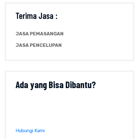
Terima Jasa :
JASA PEMASANGAN
JASA PENCELUPAN
Ada yang
Bisa Dibantu?
Tanyakan sesuatu perihal produk, ukuran, harga
dan lainnya pada formulir kontak atau klik tombol
di bawah ini :
Hubungi Kami