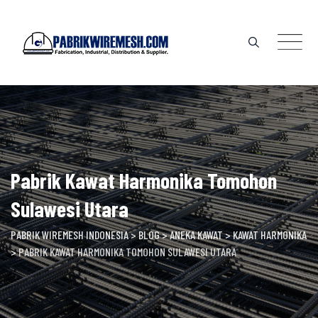
Skip
to
content
Pabrik Kawat Harmonika Tomohon
Sulawesi Utara
PABRIK WIREMESH INDONESIA
>
BLOG
>
ANEKA KAWAT
>
KAWAT HARMONIKA
>
PABRIK KAWAT HARMONIKA TOMOHON SULAWESI UTARA