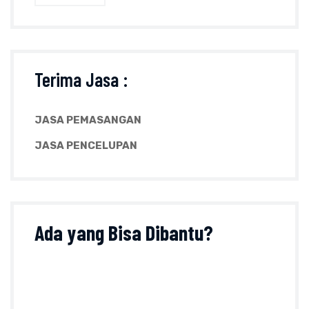
Terima Jasa :
JASA PEMASANGAN
JASA PENCELUPAN
Ada yang
Bisa Dibantu?
Tanyakan sesuatu perihal produk, ukuran, harga
dan lainnya pada formulir kontak atau klik tombol
di bawah ini :