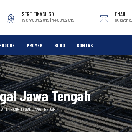
SERTIFIKASI ISO
EMAIL
ISO 9001:2015 | 14001:2015
sukatno
PRODUK
PROYEK
BLOG
KONTAK
egal Jawa Tengah
LAT LUBANG TEGAL JAWA TENGAH