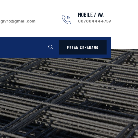
MOBILE / WA
.givro@gmail.com
087884444759
PESAN SEKARANG