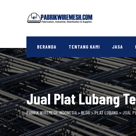
Skip
to
content
BERANDA
TENTANG KAMI
JASA
Jual Plat Lubang T
PABRIK WIREMESH INDONESIA
>
BLOG
>
PLAT LUBANG
>
JUAL P